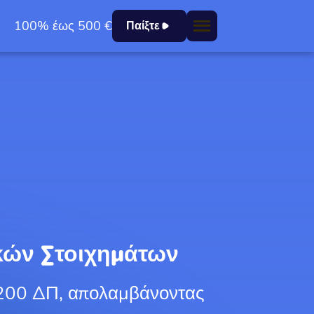
100% έως 500 €
Παίξτε
κών Στοιχημάτων
 200 ΔΠ, απολαμβάνοντας