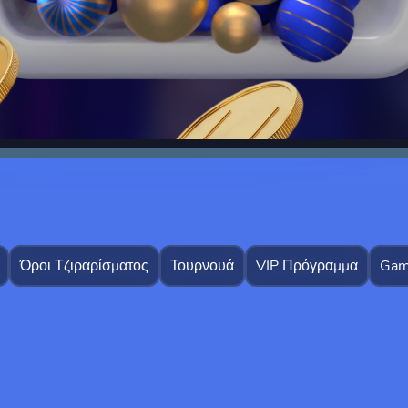
Όροι Τζιραρίσματος
Τουρνουά
VIP Πρόγραμμα
Gami