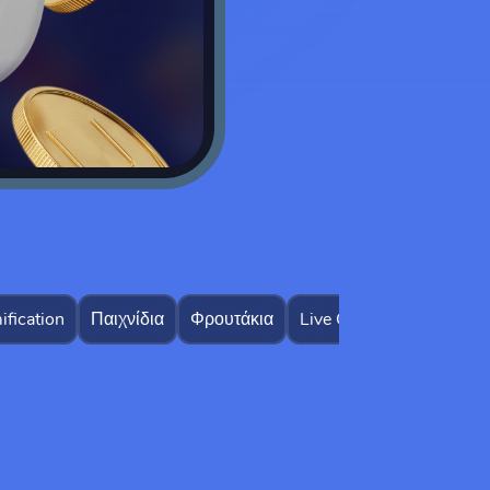
fication
Παιχνίδια
Φρουτάκια
Live Casino
Πάροχοι