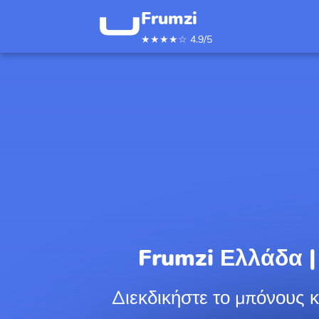
Frumzi
★★★★☆ 4.9/5
Frumzi Ελλάδα 
Διεκδικήστε το μπόνους