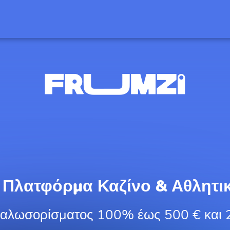
| Πλατφόρμα Καζίνο & Αθλητι
 καλωσορίσματος 100% έως 500 € και