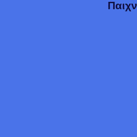
Παιχν