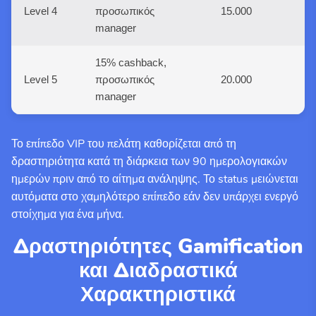
Level 4
προσωπικός
15.000
manager
15% cashback,
Level 5
προσωπικός
20.000
manager
Το επίπεδο VIP του πελάτη καθορίζεται από τη
δραστηριότητα κατά τη διάρκεια των 90 ημερολογιακών
ημερών πριν από το αίτημα ανάληψης. Το status μειώνεται
αυτόματα στο χαμηλότερο επίπεδο εάν δεν υπάρχει ενεργό
στοίχημα για ένα μήνα.
Δραστηριότητες Gamification
και Διαδραστικά
Χαρακτηριστικά