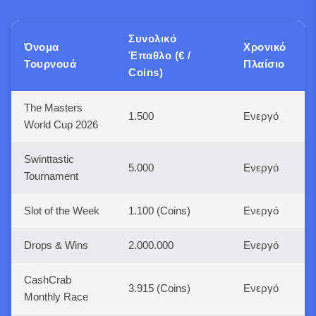
Συνολικό
Όνομα
Χρονικό
Έπαθλο (€ /
Τουρνουά
Πλαίσιο
Coins)
The Masters
1.500
Ενεργό
World Cup 2026
Swinttastic
5.000
Ενεργό
Tournament
Slot of the Week
1.100 (Coins)
Ενεργό
Drops & Wins
2.000.000
Ενεργό
CashCrab
3.915 (Coins)
Ενεργό
Monthly Race