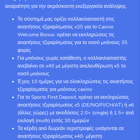
απαραίτητη για την απρόσκοπτη επεξεργασία ανάληψης.
Το σύστημά μας ορίζει πολλαπλασιαστή στις
απαιτήσεις τζιραρίσματος x35 για το Casino
Welcome Bonus· πρέπει να εκπληρώσεις τις
απαιτήσεις τζιραρίσματος για το ποσό μπόνους 35
φορές
Για μπόνους χωρίς κατάθεση, ο πολλαπλασιαστής
ανεβαίνει σε x40 με μέγιστη απελευθέρωση x5 το
ποσό μπόνους
Έχεις 10 ημέρες για να ολοκληρώσεις τις απαιτήσεις
τζιραρίσματος για μπόνους casino
Για το Sports First Deposit, πρέπει να εκπληρώσεις
απαιτήσεις τζιραρίσματος x5 (DE/NO/FI/CH/AT) ή x6
(άλλες χώρες) με αποδόσεις 2.0+ (single) ή 1.5+ ανά
επιλογή (multi) εντός 30 ημερών
Τα κέρδη από δωρεάν περιστροφές υπάγονται σε
απαιτήσεις τζιραρίσματος x40· μέγιστη