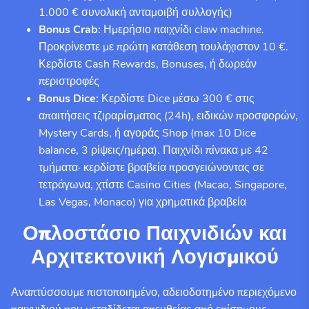
1.000 € συνολική ανταμοιβή συλλογής)
Bonus Crab:
Ημερήσιο παιχνίδι claw machine.
Προκρίνεστε με πρώτη κατάθεση τουλάχιστον 10 €.
Κερδίστε Cash Rewards, Bonuses, ή δωρεάν
περιστροφές
Bonus Dice:
Κερδίστε Dice μέσω 300 € στις
απαιτήσεις τζιραρίσματος (24h), ειδικών προσφορών,
Mystery Cards, ή αγοράς Shop (max 10 Dice
balance, 3 ρίψεις/ημέρα). Παιχνίδι πίνακα με 42
τμήματα· κερδίστε βραβεία προσγειώνοντας σε
τετράγωνα, χτίστε Casino Cities (Macao, Singapore,
Las Vegas, Monaco) για χρηματικά βραβεία
Οπλοστάσιο Παιχνιδιών και
Αρχιτεκτονική Λογισμικού
Αναπτύσσουμε πιστοποιημένο, αδειοδοτημένο περιεχόμενο