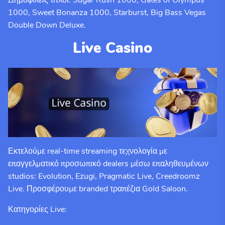
Δημοφιλείς τίτλοι: Sugar Rush 1000, Gates of Olympus
1000, Sweet Bonanza 1000, Starburst, Big Bass Vegas
Double Down Deluxe.
Live Casino
Εκτελούμε real-time streaming τεχνολογία με
επαγγελματικό προσωπικό dealers μέσω επαληθευμένων
studios: Evolution, Ezugi, Pragmatic Live, Creedroomz
Live. Προσφέρουμε branded τραπέζια Gold Saloon.
Κατηγορίες Live: