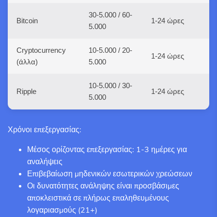
30-5.000 / 60-
Bitcoin
1-24 ώρες
5.000
Cryptocurrency
10-5.000 / 20-
1-24 ώρες
(άλλα)
5.000
10-5.000 / 30-
Ripple
1-24 ώρες
5.000
Χρόνοι επεξεργασίας:
Μέσος ορίζοντας επεξεργασίας: 1-3 ημέρες για
αναλήψεις
Επιβεβαίωση μηδενικών εσωτερικών χρεώσεων
Οι δυνατότητες ανάληψης είναι προσβάσιμες
αποκλειστικά σε πλήρως επαληθευμένους
λογαριασμούς (21+)