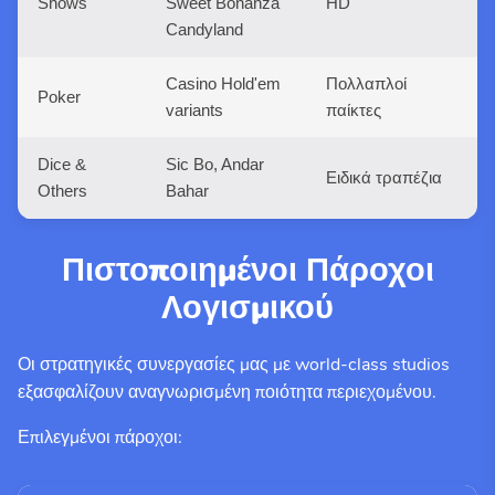
Shows
Sweet Bonanza
HD
Candyland
Casino Hold'em
Πολλαπλοί
Poker
variants
παίκτες
Dice &
Sic Bo, Andar
Ειδικά τραπέζια
Others
Bahar
Πιστοποιημένοι Πάροχοι
Λογισμικού
Οι στρατηγικές συνεργασίες μας με world-class studios
εξασφαλίζουν αναγνωρισμένη ποιότητα περιεχομένου.
Επιλεγμένοι πάροχοι: