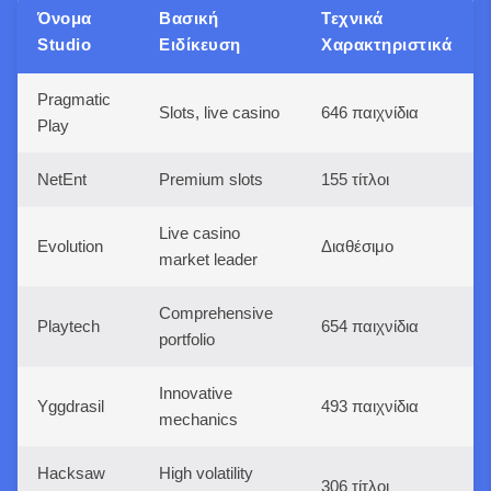
Όνομα
Βασική
Τεχνικά
Studio
Ειδίκευση
Χαρακτηριστικά
Pragmatic
Slots, live casino
646 παιχνίδια
Play
NetEnt
Premium slots
155 τίτλοι
Live casino
Evolution
Διαθέσιμο
market leader
Comprehensive
Playtech
654 παιχνίδια
portfolio
Innovative
Yggdrasil
493 παιχνίδια
mechanics
Hacksaw
High volatility
306 τίτλοι