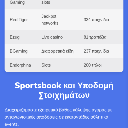
Gaming
slots
Jackpot
Red Tiger
334 παιχνίδια
networks
Ezugi
Live casino
81 τραπέζια
BGaming
Διαφορετικά είδη
237 παιχνίδια
Endorphina
Slots
200 τίτλοι
Sportsbook και Υποδομή
Στοιχημάτων
Διαχειριζόμαστε εξαιρετικό βάθος κάλυψης αγοράς με
ανταγωνιστικές αποδόσεις σε εκατοντάδες αθλητικά
events.